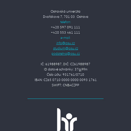
Ostravská univerzita
Dvořákova 7, 701 03 Ostrava
telefon:
+420 597 091 111
+420 553 461 111
e-mail:
IČ: 61988987, DIČ: CZ61988987
ID datové schránky: 37gj9fm
Číslo účtu: 931761/0710
IBAN: CZ65 0710 0000 0000 0093 1761
SWIFT: CNBACZPP