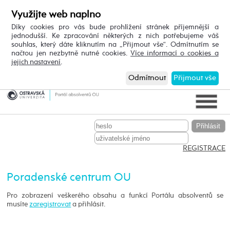
Využijte web naplno
Díky cookies pro vás bude prohlížení stránek příjemnější a
jednodušší. Ke zpracování některých z nich potřebujeme váš
souhlas, který dáte kliknutím na „Přijmout vše“. Odmítnutím se
načtou jen nezbytně nutné cookies.
Více informací o cookies a
jejich nastavení
.
Odmítnout
Přijmout vše
REGISTRACE
Poradenské centrum OU
Pro zobrazení veškerého obsahu a funkcí Portálu absolventů se
musíte
zaregistrovat
a přihlásit.