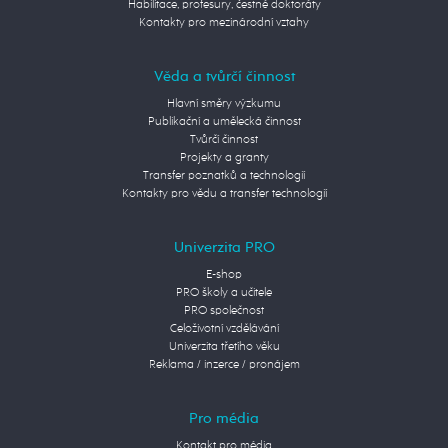
Habilitace, profesury, čestné doktoráty
Kontakty pro mezinárodní vztahy
Věda a tvůrčí činnost
Hlavní směry výzkumu
Publikační a umělecká činnost
Tvůrčí činnost
Projekty a granty
Transfer poznatků a technologií
Kontakty pro vědu a transfer technologií
Univerzita PRO
E-shop
PRO školy a učitele
PRO společnost
Celoživotní vzdělávání
Univerzita třetího věku
Reklama / inzerce / pronájem
Pro média
Kontakt pro média