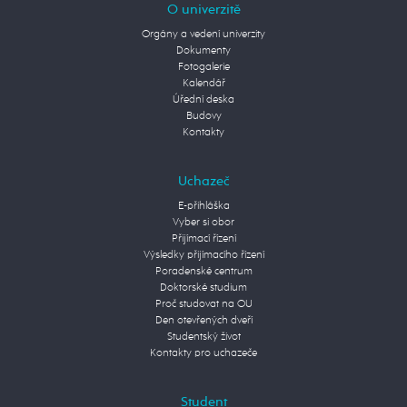
O univerzitě
Orgány a vedení univerzity
Dokumenty
Fotogalerie
Kalendář
Úřední deska
Budovy
Kontakty
Uchazeč
E-přihláška
Vyber si obor
Přijímací řízení
Výsledky přijímacího řízení
Poradenské centrum
Doktorské studium
Proč studovat na OU
Den otevřených dveří
Studentský život
Kontakty pro uchazeče
Student