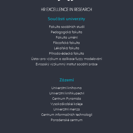
Součásti univerzity
Fakulta sociálních studií
Pedagogická fakulta
Fakulta umění
Filozofická fakulta
Lékařská fakulta
Přírodovědecká fakulta
Ústav pro výzkum a aplikace fuzzy modelování
Evropský výzkumný institut sociální práce
Zázemí
Univerzitní knihovna
Univerzitní knihkupectví
Centrum Pyramida
Vysokoškolské koleje
Univerzitní menza
Centrum informačních technologií
Poradenské centrum