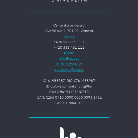
Ostravská univerzita
Dvořákova 7, 701 03 Ostrava
telefon:
+420 597 091 111
+420 553 461 111
e-mail:
IČ: 61988987, DIČ: CZ61988987
ID datové schránky: 37gj9fm
Číslo účtu: 931761/0710
IBAN: CZ65 0710 0000 0000 0093 1761
SWIFT: CNBACZPP