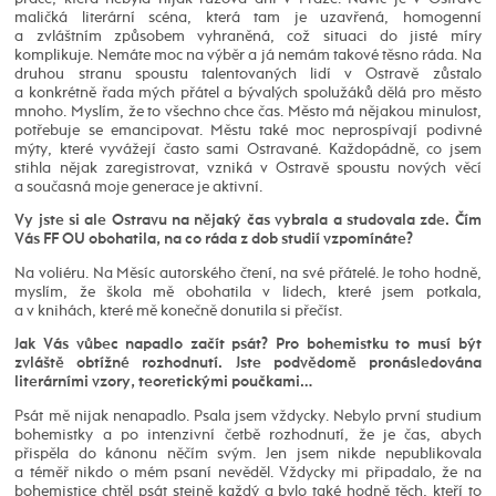
maličká literární scéna, která tam je uzavřená, homogenní
a zvláštním způsobem vyhraněná, což situaci do jisté míry
komplikuje. Nemáte moc na výběr a já nemám takové těsno ráda. Na
druhou stranu spoustu talentovaných lidí v Ostravě zůstalo
a konkrétně řada mých přátel a bývalých spolužáků dělá pro město
mnoho. Myslím, že to všechno chce čas. Město má nějakou minulost,
potřebuje se emancipovat. Městu také moc neprospívají podivné
mýty, které vyvážejí často sami Ostravané. Každopádně, co jsem
stihla nějak zaregistrovat, vzniká v Ostravě spoustu nových věcí
a současná moje generace je aktivní.
Vy jste si ale Ostravu na nějaký čas vybrala a studovala zde. Čím
Vás FF OU obohatila, na co ráda z dob studií vzpomínáte?
Na voliéru. Na Měsíc autorského čtení, na své přátelé. Je toho hodně,
myslím, že škola mě obohatila v lidech, které jsem potkala,
a v knihách, které mě konečně donutila si přečíst.
Jak Vás vůbec napadlo začít psát? Pro bohemistku to musí být
zvláště obtížné rozhodnutí. Jste podvědomě pronásledována
literárními vzory, teoretickými poučkami…
Psát mě nijak nenapadlo. Psala jsem vždycky. Nebylo první studium
bohemistky a po intenzivní četbě rozhodnutí, že je čas, abych
přispěla do kánonu něčím svým. Jen jsem nikde nepublikovala
a téměř nikdo o mém psaní nevěděl. Vždycky mi připadalo, že na
bohemistice chtěl psát stejně každý a bylo také hodně těch, kteří to