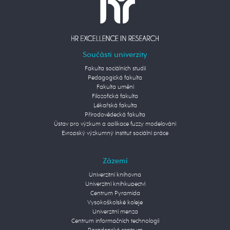
Součásti univerzity
Fakulta sociálních studií
Pedagogická fakulta
Fakulta umění
Filozofická fakulta
Lékařská fakulta
Přírodovědecká fakulta
Ústav pro výzkum a aplikace fuzzy modelování
Evropský výzkumný institut sociální práce
Zázemí
Univerzitní knihovna
Univerzitní knihkupectví
Centrum Pyramida
Vysokoškolské koleje
Univerzitní menza
Centrum informačních technologií