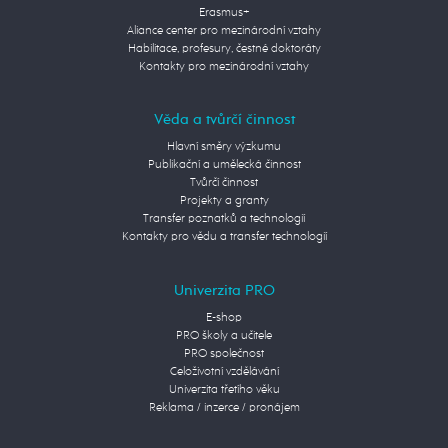
Erasmus+
Aliance center pro mezinárodní vztahy
Habilitace, profesury, čestné doktoráty
Kontakty pro mezinárodní vztahy
Věda a tvůrčí činnost
Hlavní směry výzkumu
Publikační a umělecká činnost
Tvůrčí činnost
Projekty a granty
Transfer poznatků a technologií
Kontakty pro vědu a transfer technologií
Univerzita PRO
E-shop
PRO školy a učitele
PRO společnost
Celoživotní vzdělávání
Univerzita třetího věku
Reklama / inzerce / pronájem