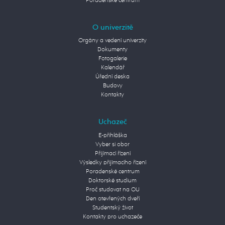
Poradenské centrum
O univerzitě
Orgány a vedení univerzity
Dokumenty
Fotogalerie
Kalendář
Úřední deska
Budovy
Kontakty
Uchazeč
E-přihláška
Vyber si obor
Přijímací řízení
Výsledky přijímacího řízení
Poradenské centrum
Doktorské studium
Proč studovat na OU
Den otevřených dveří
Studentský život
Kontakty pro uchazeče