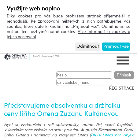
Využijte web naplno
Díky cookies pro vás bude prohlížení stránek příjemnější a
jednodušší. Ke zpracování některých z nich potřebujeme váš
souhlas, který dáte kliknutím na „Přijmout vše“. Odmítnutím se
načtou jen nezbytně nutné cookies.
Více informací o cookies a
jejich nastavení
.
Odmítnout
Přijmout vše
REGISTRACE
Představujeme absolventku a držitelku
ceny Jiřího Ortena Zuzanu Kultánovou
Nyní si vyzkoušela i roli spisovatelky, nutno říci, velmi úspěšně.
V letošním roce získala za svou prvotinu Augustin Zimmermann Cenu
Jiřího Ortena i nominaci na Magnesii Literu (
DILIA Litera pro objev