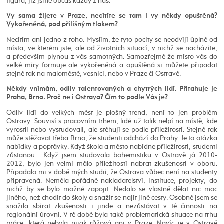
figura, jíž jsme občas každý z nás.
Vy sama žijete v Praze, necítíte se tam i vy někdy opuštěná?
Vykořeněná, pod přílišným tlakem?
Necítím ani jedno z toho. Myslím, že tyto pocity se neodvíjí úplně od
místa, ve kterém jste, ale od životních situací, v nichž se nacházíte,
a především plynou z vás samotných. Samozřejmě že místo vás do
velké míry formuje ale vykořeněná a opuštěná si můžete připadat
stejně tak na maloměstě, vesnici, nebo v Praze či Ostravě.
Někdy vnímám, odliv talentovaných a chytrých lidí. Přitahuje je
Praha, Brno. Proč ne i Ostrava? Čím to podle Vás je?
Odliv lidí do velkých měst je plošný trend, není to jen problém
Ostravy. Souvisí s pracovním trhem, lidé už tolik nelpí na místě, kde
vyrostli nebo vystudovali, ale stěhují se podle příležitostí. Stejně tak
může stěžovat třeba Brno, že studenti odchází do Prahy. Je to otázka
nabídky a poptávky. Když škola a město nabídne příležitosti, studenti
zůstanou. Když jsem studovala bohemistiku v Ostravě já 2010-
2012, bylo jen velmi málo příležitostí nabrat zkušenosti v oboru.
Připadalo mi v době mých studií, že Ostrava vůbec není na studenty
připravená. Neměla pořádné nakladatelství, instituce, projekty, do
nichž by se bylo možné zapojit. Nedalo se vlastně dělat nic moc
jiného, než chodit do školy a snažit se najít jiné cesty. Osobně jsem se
snažila sbírat zkušenosti i jinde a nezůstávat v té činnosti na
regionální úrovni. V té době byla také problematická situace na trhu
práce, která nebyla nijak růžová ani v Praze. Navíc je v Ostravě