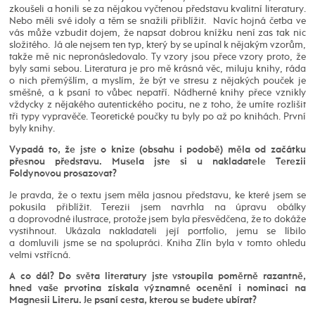
zkoušeli a honili se za nějakou vyčtenou představu kvalitní literatury.
Nebo měli své idoly a těm se snažili přiblížit. Navíc hojná četba ve
vás může vzbudit dojem, že napsat dobrou knížku není zas tak nic
složitého. Já ale nejsem ten typ, který by se upínal k nějakým vzorům,
takže mě nic nepronásledovalo. Ty vzory jsou přece vzory proto, že
byly sami sebou. Literatura je pro mě krásná věc, miluju knihy, ráda
o nich přemýšlím, a myslím, že být ve stresu z nějakých pouček je
směšné, a k psaní to vůbec nepatří. Nádherné knihy přece vznikly
vždycky z nějakého autentického pocitu, ne z toho, že umíte rozlišit
tři typy vypravěče. Teoretické poučky tu byly po až po knihách. První
byly knihy.
Vypadá to, že jste o knize (obsahu i podobě) měla od začátku
přesnou představu. Musela jste si u nakladatele Terezii
Foldynovou prosazovat?
Je pravda, že o textu jsem měla jasnou představu, ke které jsem se
pokusila přiblížit. Terezii jsem navrhla na úpravu obálky
a doprovodné ilustrace, protože jsem byla přesvědčena, že to dokáže
vystihnout. Ukázala nakladateli její portfolio, jemu se líbilo
a domluvili jsme se na spolupráci. Kniha Zlín byla v tomto ohledu
velmi vstřícná.
A co dál? Do světa literatury jste vstoupila poměrně razantně,
hned vaše prvotina získala významné ocenění i nominaci na
Magnesii Literu. Je psaní cesta, kterou se budete ubírat?