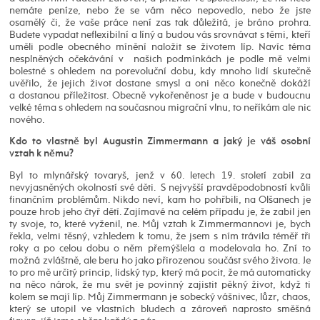
nemáte peníze, nebo že se vám něco nepovedlo, nebo že jste
osamělý či, že vaše práce není zas tak důležitá, je bráno prohra.
Budete vypadat neflexibilní a líný a budou vás srovnávat s těmi, kteří
uměli podle obecného mínění naložit se životem líp. Navíc téma
nesplněných očekávání v našich podmínkách je podle mě velmi
bolestné s ohledem na porevoluční dobu, kdy mnoho lidí skutečně
uvěřilo, že jejich život dostane smysl a oni něco konečně dokáží
a dostanou příležitost. Obecně vykořeněnost je a bude v budoucnu
velké téma s ohledem na současnou migrační vlnu, to neříkám ale nic
nového.
Kdo to vlastně byl Augustin Zimmermann a jaký je váš osobní
vztah k němu?
Byl to mlynářský tovaryš, jenž v 60. letech 19. století zabil za
nevyjasněných okolností své děti. S nejvyšší pravděpodobností kvůli
finančním problémům. Nikdo neví, kam ho pohřbili, na Olšanech je
pouze hrob jeho čtyř dětí. Zajímavé na celém případu je, že zabil jen
ty svoje, to, které vyženil, ne. Můj vztah k Zimmermannovi je, bych
řekla, velmi těsný, vzhledem k tomu, že jsem s ním trávila téměř tři
roky a po celou dobu o něm přemýšlela a modelovala ho. Zní to
možná zvláštně, ale beru ho jako přirozenou součást svého života. Je
to pro mě určitý princip, lidský typ, který má pocit, že má automaticky
na něco nárok, že mu svět je povinný zajistit pěkný život, když ti
kolem se mají líp. Můj Zimmermann je sobecký vášnivec, lůzr, chaos,
který se utopil ve vlastních bludech a zároveň naprosto směšná