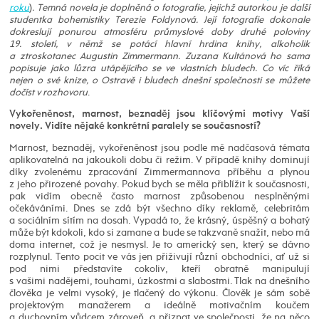
roku
)
. Temná novela je doplněná o fotografie, jejichž autorkou je další
studentka bohemistiky Terezie Foldynová. Její fotografie dokonale
dokreslují ponurou atmosféru průmyslové doby druhé poloviny
19. století, v němž se potácí hlavní hrdina knihy, alkoholik
a ztroskotanec Augustin Zimmermann. Zuzana Kultánová ho sama
popisuje jako lůzra utápějícího se ve vlastních bludech. Co víc říká
nejen o své knize, o Ostravě i bludech dnešní společnosti se můžete
dočíst v rozhovoru
.
Vykořeněnost, marnost, beznaděj jsou klíčovými motivy Vaší
novely. Vidíte nějaké konkrétní paralely se současností?
Marnost, beznaděj, vykořeněnost jsou podle mě nadčasová témata
aplikovatelná na jakoukoli dobu či režim. V případě knihy dominují
díky zvolenému zpracování Zimmermannova příběhu a plynou
z jeho přirozené povahy. Pokud bych se měla přiblížit k současnosti,
pak vidím obecně často marnost způsobenou nesplněnými
očekáváními. Dnes se zdá být všechno díky reklamě, celebritám
a sociálním sítím na dosah. Vypadá to, že krásný, úspěšný a bohatý
může být kdokoli, kdo si zamane a bude se takzvaně snažit, nebo má
doma internet, což je nesmysl. Je to americký sen, který se dávno
rozplynul. Tento pocit ve vás jen přiživují různí obchodníci, ať už si
pod nimi představíte cokoliv, kteří obratně manipulují
s vašimi nadějemi, touhami, úzkostmi a slabostmi. Tlak na dnešního
člověka je velmi vysoký, je tlačený do výkonu. Člověk je sám sobě
projektovým manažerem a ideálně motivačním koučem
a duchovním vůdcem zároveň, a přiznat ve společnosti, že na něco