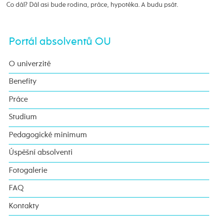
Co dál? Dál asi bude rodina, práce, hypotéka. A budu psát.
Portál absolventů OU
O univerzitě
Benefity
Práce
Studium
Pedagogické minimum
Úspěšní absolventi
Fotogalerie
FAQ
Kontakty